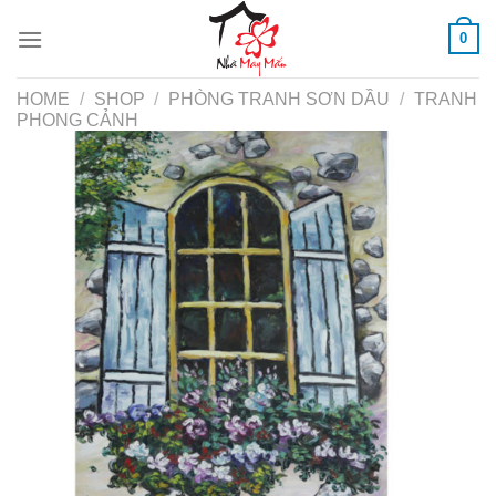
Skip
0
to
content
HOME
/
SHOP
/
PHÒNG TRANH SƠN DẦU
/
TRANH
PHONG CẢNH