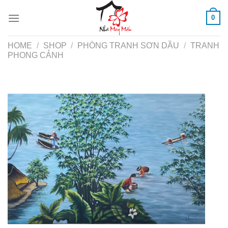
Skip
0
to
content
HOME
/
SHOP
/
PHÒNG TRANH SƠN DẦU
/
TRANH
PHONG CẢNH