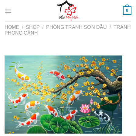
Skip
0
to
content
HOME
/
SHOP
/
PHÒNG TRANH SƠN DẦU
/
TRANH
PHONG CẢNH