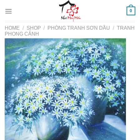
Skip
0
to
content
HOME
/
SHOP
/
PHÒNG TRANH SƠN DẦU
/
TRANH
PHONG CẢNH