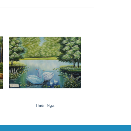
+
+
Thiên Nga
Đức Phậ