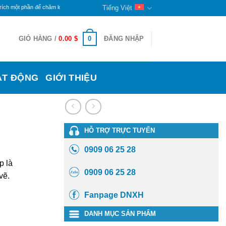
ần để chăm lo cho đời sống các bạn khuyết tật và trẻ mồ côi ở đây. Phần còn lại sẽ tiếp tục 
Tiếng Việt
0
GIỎ HÀNG /
0.00
$
ĐĂNG NHẬP
ẠT ĐỘNG
GIỚI THIỆU
HỖ TRỢ TRỰC TUYẾN
0909 06 25 28
p là
0909 06 25 28
vẽ.
Fanpage DNXH
DANH MỤC SẢN PHẨM