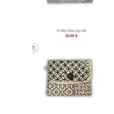
+
Ví tiền thêu tay 06
10.00
$
+