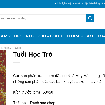
❤ Mọi lợi nhuận thu về từ việc bán hàng sẽ trích một ph
HẨM
DỊCH VỤ
CATALOGUE THAM KHẢO
HO
PHONG CẢNH
Tuổi Học Trò
Các sản phẩm tranh sơn dầu do Nhà May Mắn cung cấ
những sản phẩm của các bạn khuyết tật kém may mắn 
Kích thước (cm) :
50×50
Thể loại : Tranh sao chép