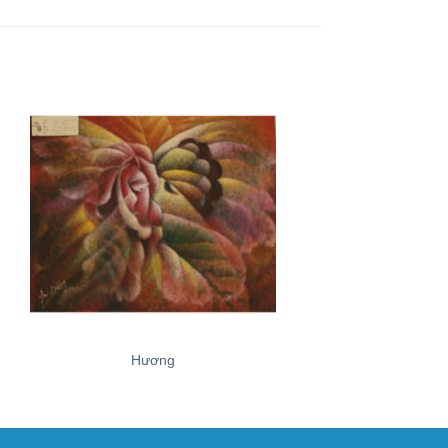
+
+
Hương
Phật Bà Qua