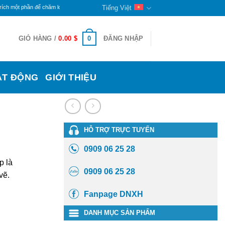
ần để chăm lo cho đời sống các bạn khuyết tật và trẻ mồ côi ở đây. Phần còn lại sẽ tiếp tục 
Tiếng Việt
0
GIỎ HÀNG /
0.00
$
ĐĂNG NHẬP
ẠT ĐỘNG
GIỚI THIỆU
HỖ TRỢ TRỰC TUYẾN
0909 06 25 28
p là
0909 06 25 28
vẽ.
Fanpage DNXH
DANH MỤC SẢN PHẨM