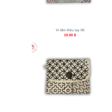
+
Ví tiền thêu tay 06
10.00
$
+