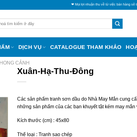
❤ Mọi lợi nhuận thu về từ việc bán hàng sẽ trích một ph
HẨM
DỊCH VỤ
CATALOGUE THAM KHẢO
HO
PHONG CẢNH
Xuân-Hạ-Thu-Đông
Các sản phẩm tranh sơn dầu do Nhà May Mắn cung cấ
những sản phẩm của các bạn khuyết tật kém may mắn 
Kích thước (cm) : 45
x80
Thể loại : Tranh sao chép