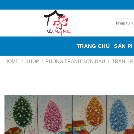
Skip
to
content
Search
for:
TRANG CHỦ
SẢN P
HOME
/
SHOP
/
PHÒNG TRANH SƠN DẦU
/
TRANH 