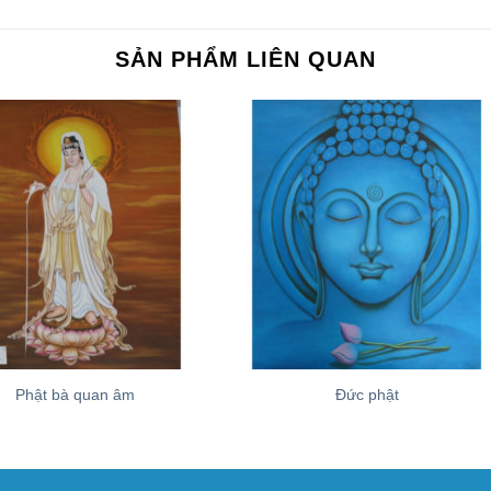
SẢN PHẨM LIÊN QUAN
+
Phật bà quan âm
Đức phật