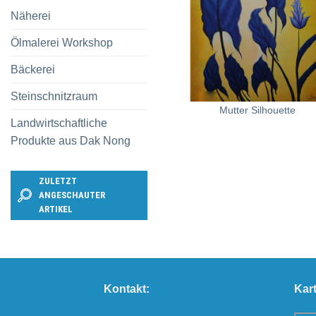
Näherei
Ölmalerei Workshop
Bäckerei
+
Steinschnitzraum
Mutter Silhouette
Landwirtschaftliche
Produkte aus Dak Nong
ZULETZT
ANGESCHAUTER
ARTIKEL
Kontakt:
Kart