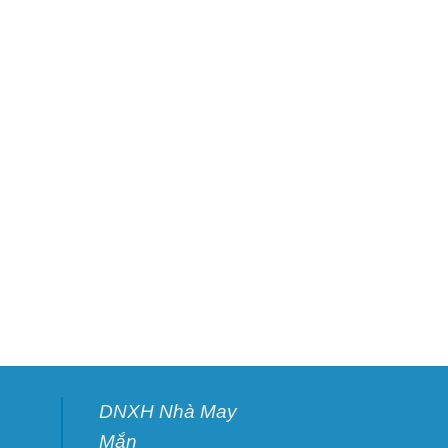
DNXH Nhà May
Mắn