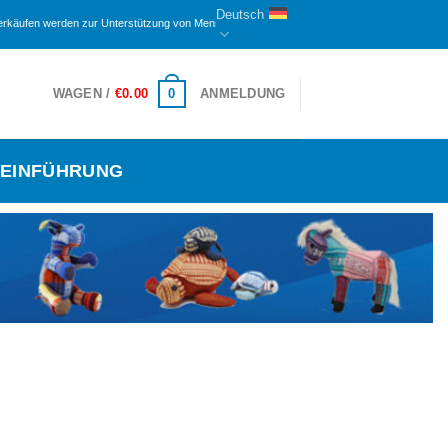
Deutsch
en werden zur Unterstützung von Menschen mit Behinderungen und Waisen hier zugewiesen. De
0
WAGEN /
€
0.00
ANMELDUNG
EINFÜHRUNG