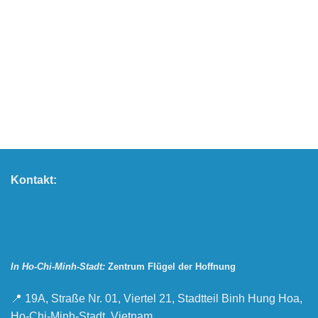
Empfang aller Casira
Wohnzimmer des Glücksdorfes freut sich, die Casira-
uppe vom 11. November bis zum 25. November [...]
Kontakt:
In Ho-Chi-Minh-Stadt:
Zentrum Flügel der Hoffnung
📍 19A, Straße Nr. 01, Viertel 21, Stadtteil Binh Hung Hoa,
Ho-Chi-Minh-Stadt, Vietnam