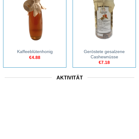
Geröstete gesalzene
Kaffeeblütenhonig
Cashewnüsse
€
4.88
€
7.18
AKTIVITÄT