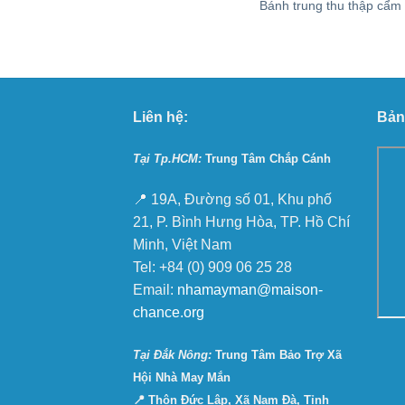
Bánh trung thu thập cẩm
Liên hệ:
Bản
Tại Tp.HCM:
Trung Tâm Chắp Cánh
📍 19A, Đường số 01, Khu phố
21, P. Bình Hưng Hòa, TP. Hồ Chí
Minh, Việt Nam
Tel: +84 (0) 909 06 25 28
Email:
nhamayman@maison-
chance.org
Tại Ðắk Nông:
Trung Tâm Bảo Trợ Xã
Hội Nhà May Mắn
📍 Thôn Đức Lập, Xã Nam Đà, Tỉnh