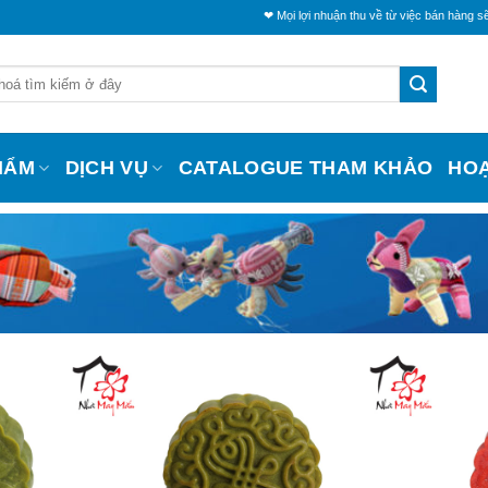
❤ Mọi lợi nhuận thu về từ việc bán hàng sẽ tríc
HẨM
DỊCH VỤ
CATALOGUE THAM KHẢO
HO