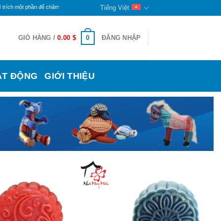
h một phần để chăm lo cho đời sống các bạn khuyết tật và trẻ mồ côi ở đây. Phần còn lại sẽ t
Tiếng Việt
0
GIỎ HÀNG /
0.00
$
ĐĂNG NHẬP
ẠT ĐỘNG
GIỚI THIỆU