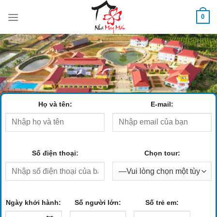
Skip
0
to
content
Họ và tên:
E-mail:
Số điện thoại:
Chọn tour:
Ngày khởi hành:
Số người lớn:
Số trẻ em: