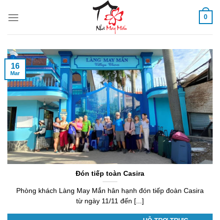
Skip
0
to
content
16
Mar
Đón tiếp toàn Casira
Phòng khách Làng May Mắn hân hạnh đón tiếp đoàn Casira
từ ngày 11/11 đến [...]