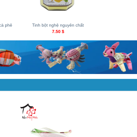
+
 cà phê
Tinh bột nghệ nguyên chất
7.50
$