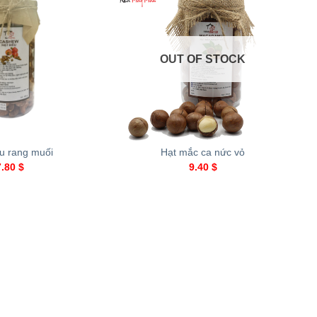
OUT OF STOCK
+
ều rang muối
Hạt mắc ca nức vỏ
7.80
$
9.40
$