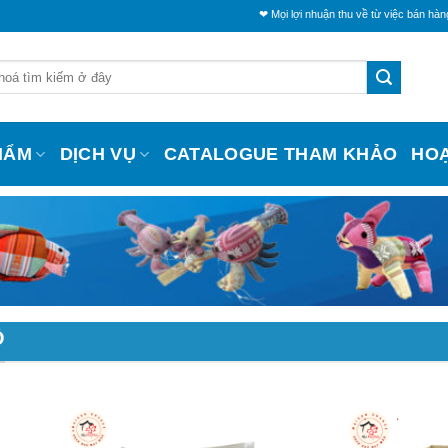
❤ Mọi lợi nhuận thu về từ việc bán hàng sẽ trí
HẨM
DỊCH VỤ
CATALOGUE THAM KHẢO
HO
Ô