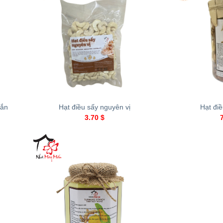
+
+
Mắn
Hạt điều sấy nguyên vị
Hạt đi
3.70
$