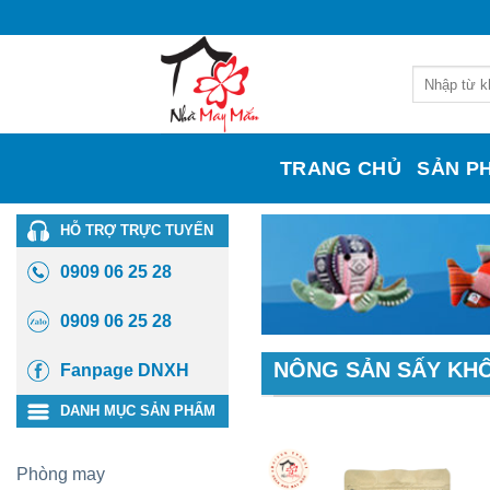
Skip
to
content
Search
for:
TRANG CHỦ
SẢN P
HỖ TRỢ TRỰC TUYẾN
0909 06 25 28
0909 06 25 28
NÔNG SẢN SẤY KH
Fanpage DNXH
DANH MỤC SẢN PHẨM
Phòng may