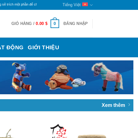
ch một phần để chăm lo cho đời sống các bạn khuyết tật và trẻ mồ côi ở đây. Phần còn lại sẽ 
Tiếng Việt
0
GIỎ HÀNG /
0.00
$
ĐĂNG NHẬP
ẠT ĐỘNG
GIỚI THIỆU
Xem thêm