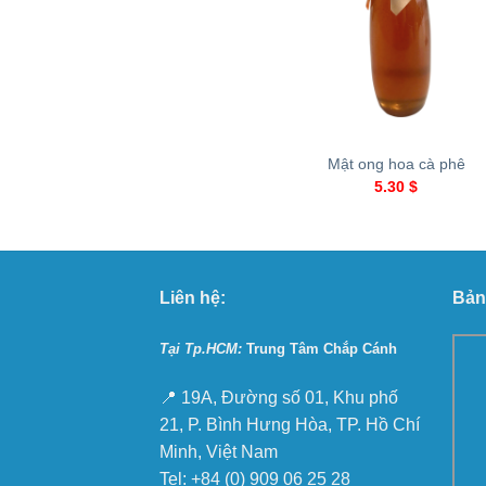
+
Mật ong hoa cà phê
5.30
$
Liên hệ:
Bản
Tại Tp.HCM:
Trung Tâm Chắp Cánh
📍 19A, Đường số 01, Khu phố
21, P. Bình Hưng Hòa, TP. Hồ Chí
Minh, Việt Nam
Tel: +84 (0) 909 06 25 28