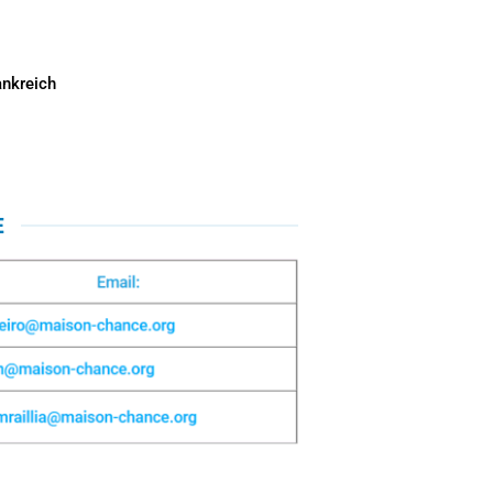
nkreich
E