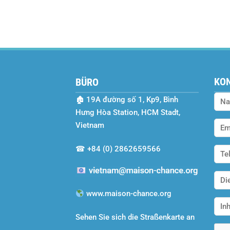
KON
BÜRO
🏚
19A đường số 1, Kp9, Bình
Hưng Hòa Station, HCM Stadt,
Vietnam
☎
+84 (0) 2862659566
www.maison-chance.org
Sehen Sie sich die Straßenkarte an