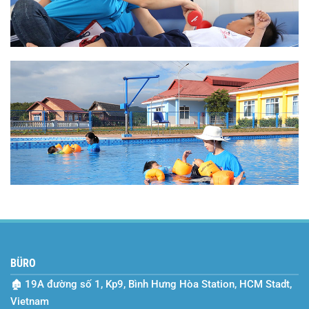
BÜRO
🏚
19A đường số 1, Kp9, Bình Hưng Hòa Station, HCM Stadt,
Vietnam