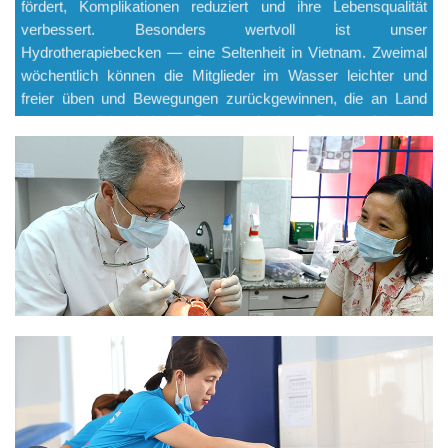
fördert, Komplikationen reduziert und ihre Lebensqualität
verbessert. Besonders wertvoll ist unser
Hydrotherapiebecken — eine Seltenheit in Vietnam. Zweimal
wöchentlich können die Mitglieder im Wasser leichter und
freier üben und Bewegungen zurückgewinnen, die an Land
kaum möglich sind.
Im Zentrum in Lam Dong erfolgt die
Rehabilitation im Einklang mit der Natur: Die Pflege von Tieren
und Gartenarbeit stärken Verantwortungsgefühl, Konzentration
und eine positive Einstellung.
Diese Erfahrungen fördern nicht nur die körperliche
Genesung, sondern geben Mut, Verbundenheit und das
Gefühl, nicht allein zu sein. Schritt für Schritt finden die
Menschen bei Maison Chance neue Perspektiven — und ein
Zuhause voller Hoffnung, Mitgefühl und echter Chancen für
ein besseres Leben.