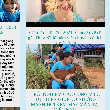
2 - 2023
Mắn
Cảm ơn cuộc đời 2021: Chuyện về cô
gái Thụy Sĩ 30 năm viết chuyện cổ tích
khai giảng
ở Việt Nam
ợc tổ chức
ọng và tràn
 trong thời
cùng những
“cây nhà lá
ng May Mắn.
có mặt của
 giáo cùng
ại buổi lễ,
hường Bình
n thể giáo
ảng. Tiếng
cho một năm
sinh sẽ có
TRẢI NGHIỆM CÁC CÔNG VIỆC
 hết mình,
TỪ THIỆN GIÚP ĐỠ NHỮNG
 lai tươi
MẢNH ĐỜI KÉM MAY MẮN TẠI
VIỆT NAM