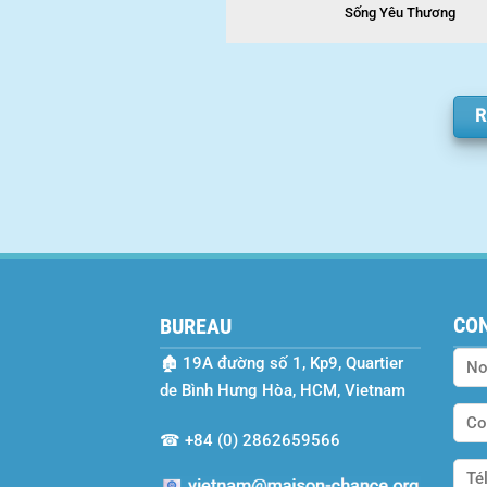
Sống Yêu Thương
R
CO
BUREAU
🏚
19A đường số 1, Kp9, Quartier
de Bình Hưng Hòa, HCM, Vietnam
☎
+84 (0) 2862659566