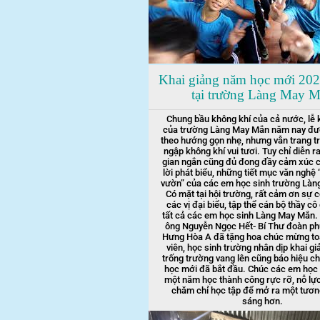
Khai giảng năm học mới 202
tại trường Làng May 
Chung bầu không khí của cả nước, lễ 
của trường Làng May Mắn năm nay đư
theo hướng gọn nhẹ, nhưng vẫn trang tr
ngập không khí vui tươi. Tuy chỉ diễn ra
gian ngắn cũng đủ đong đầy cảm xúc 
lời phát biểu, những tiết mục văn nghệ 
vườn” của các em học sinh trường Là
Có mặt tại hội trường, rất cảm ơn sự 
các vị đại biểu, tập thể cán bộ thầy cô
tất cả các em học sinh Làng May Mắn. T
ông Nguyễn Ngọc Hết- Bí Thư đoàn p
Hưng Hòa A đã tặng hoa chúc mừng toà
viên, học sinh trường nhân dịp khai gi
trống trường vang lên cũng báo hiệu 
học mới đã bắt đầu. Chúc các em học 
một năm học thành công rực rỡ, nỗ lực
chăm chỉ học tập để mở ra một tương
sáng hơn.