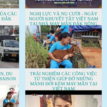
CỦA CÁC
NGHỊ LỰC VÀ NỤ CƯỜI - NGÀY
N ĐẮK
NGƯỜI KHUYẾT TẬT VIỆT NAM
TẠI NHÀ MAY MẮN ĐẮK NÔNG
N, DU
TRẢI NGHIỆM CÁC CÔNG VIỆC
 MAISON
TỪ THIỆN GIÚP ĐỠ NHỮNG
MẢNH ĐỜI KÉM MAY MẮN TẠI
VIỆT NAM