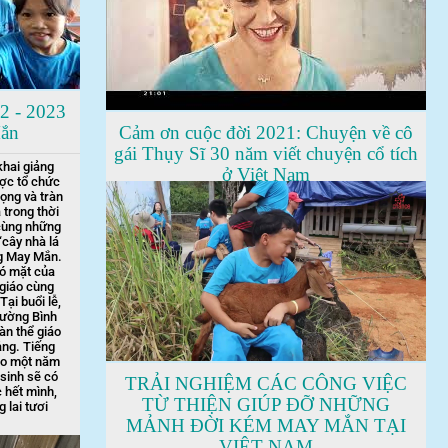
2 - 2023
Mắn
Cảm ơn cuộc đời 2021: Chuyện về cô
gái Thụy Sĩ 30 năm viết chuyện cổ tích
khai giảng
ở Việt Nam
ợc tổ chức
ọng và tràn
 trong thời
cùng những
“cây nhà lá
ng May Mắn.
có mặt của
 giáo cùng
ại buổi lễ,
hường Bình
n thể giáo
ảng. Tiếng
cho một năm
sinh sẽ có
TRẢI NGHIỆM CÁC CÔNG VIỆC
 hết mình,
TỪ THIỆN GIÚP ĐỠ NHỮNG
 lai tươi
MẢNH ĐỜI KÉM MAY MẮN TẠI
VIỆT NAM