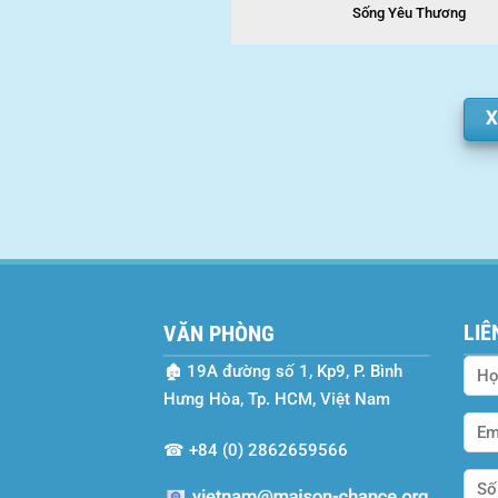
Sống Yêu Thương
X
LIÊ
VĂN PHÒNG
🏚
19A đường số 1, Kp9, P. Bình
Hưng Hòa, Tp. HCM, Việt Nam
☎
+84 (0) 2862659566