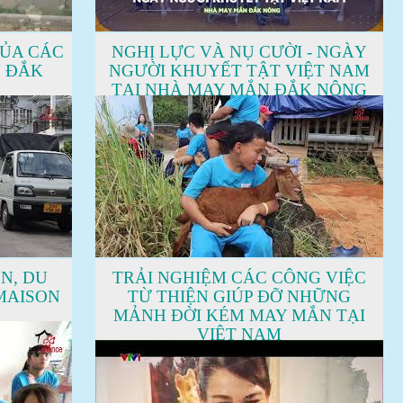
CỦA CÁC
NGHỊ LỰC VÀ NỤ CƯỜI - NGÀY
N ĐẮK
NGƯỜI KHUYẾT TẬT VIỆT NAM
TẠI NHÀ MAY MẮN ĐẮK NÔNG
N, DU
TRẢI NGHIỆM CÁC CÔNG VIỆC
 MAISON
TỪ THIỆN GIÚP ĐỠ NHỮNG
MẢNH ĐỜI KÉM MAY MẮN TẠI
VIỆT NAM