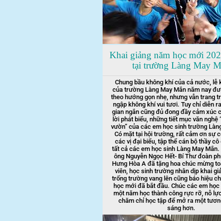
Khai giảng năm học mới 202
tại trường Làng May 
Chung bầu không khí của cả nước, lễ 
của trường Làng May Mắn năm nay đư
theo hướng gọn nhẹ, nhưng vẫn trang tr
ngập không khí vui tươi. Tuy chỉ diễn ra
gian ngắn cũng đủ đong đầy cảm xúc 
lời phát biểu, những tiết mục văn nghệ 
vườn” của các em học sinh trường Là
Có mặt tại hội trường, rất cảm ơn sự 
các vị đại biểu, tập thể cán bộ thầy cô
tất cả các em học sinh Làng May Mắn. T
ông Nguyễn Ngọc Hết- Bí Thư đoàn p
Hưng Hòa A đã tặng hoa chúc mừng toà
viên, học sinh trường nhân dịp khai gi
trống trường vang lên cũng báo hiệu 
học mới đã bắt đầu. Chúc các em học 
một năm học thành công rực rỡ, nỗ lực
chăm chỉ học tập để mở ra một tương
sáng hơn.