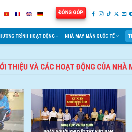
ĐÓNG GÓP
HƯƠNG TRÌNH HOẠT ĐỘNG
NHÀ MAY MẮN QUỐC TẾ
T
IỚI THIỆU VÀ CÁC HOẠT ĐỘNG CỦA NHÀ