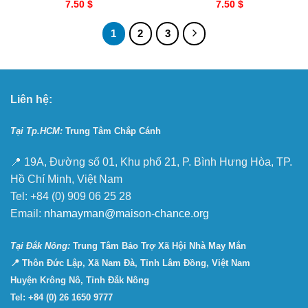
7.50
$
7.50
$
1
2
3
Liên hệ:
Tại Tp.HCM:
Trung Tâm Chắp Cánh
📍 19A, Đường số 01, Khu phố 21, P. Bình Hưng Hòa, TP.
Hồ Chí Minh, Việt Nam
Tel: +84 (0) 909 06 25 28
Email:
nhamayman@maison-chance.org
Tại Ðắk Nông:
Trung Tâm Bảo Trợ Xã Hội Nhà May Mắn
📍 Thôn Đức Lập, Xã Nam Đà, Tỉnh Lâm Đồng, Việt Nam
Huyện Krông Nô, Tỉnh Đắk Nông
Tel: +84 (0) 26 1650 9777