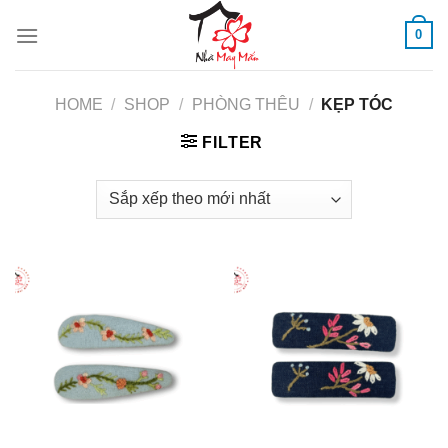
Skip
0
to
content
HOME
/
SHOP
/
PHÒNG THÊU
/
KẸP TÓC
FILTER