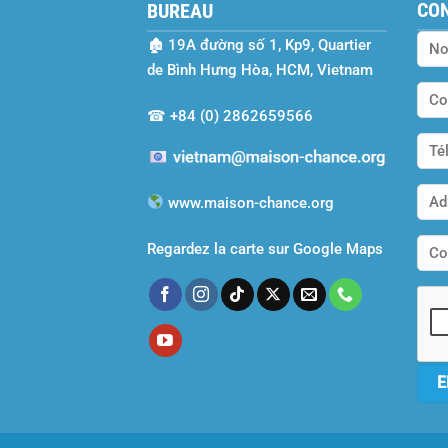
CO
BUREAU
🏚
19A đường số 1, Kp9, Quartier
de Bình Hưng Hòa, HCM, Vietnam
☎
+84 (0) 2862659566
www.maison-chance.org
Regardez la carte sur Google Maps