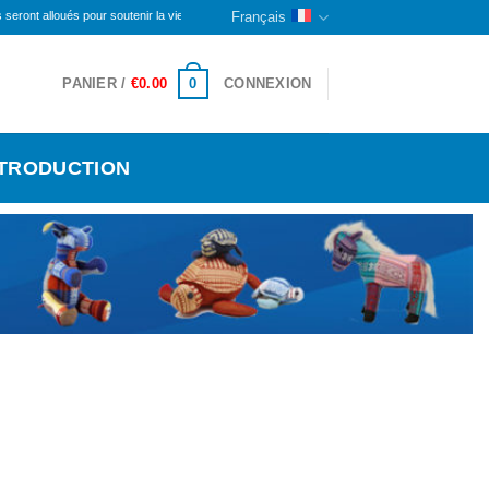
 alloués pour soutenir la vie des personnes handicapées et des orphelins ici. La partie resta
Français
0
PANIER /
€
0.00
CONNEXION
NTRODUCTION