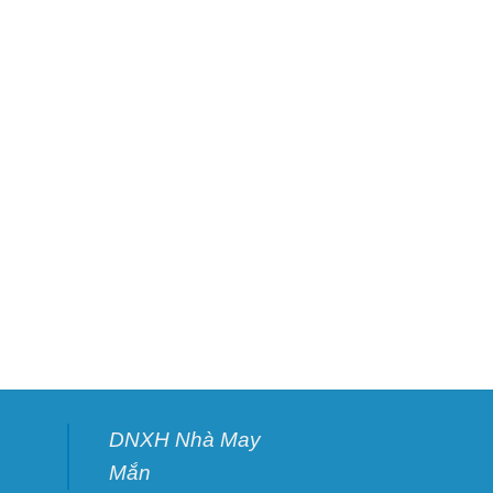
DNXH Nhà May
Mắn