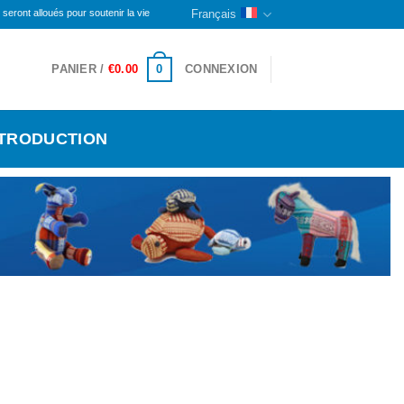
 alloués pour soutenir la vie des personnes handicapées et des orphelins ici. La partie restan
Français
0
PANIER /
€
0.00
CONNEXION
NTRODUCTION