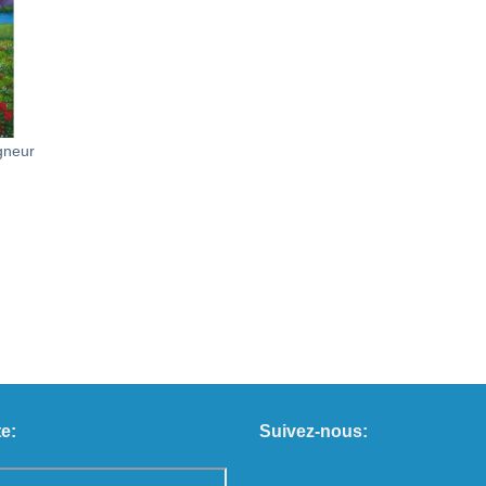
gneur
e:
Suivez-nous: