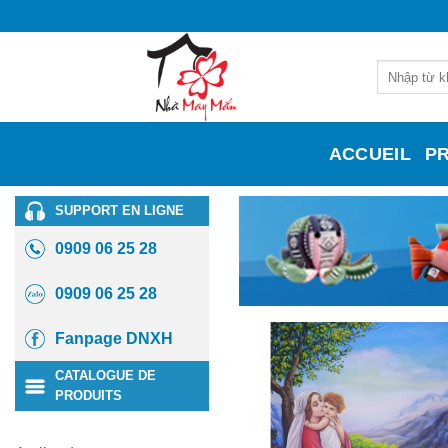
Skip
to
content
Recherche
pour :
ACCUEIL
P
SUPPORT EN LIGNE
0909 06 25 28
0909 06 25 28
Fanpage DNXH
CATALOGUE DE
PRODUITS