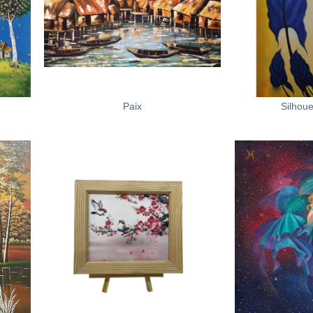
+
+
Paix
Silhou
+
+