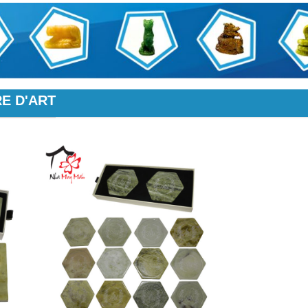
E D'ART
+