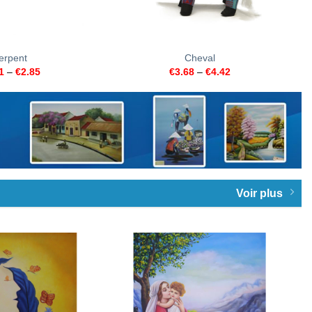
+
erpent
Cheval
1
–
€
2.85
€
3.68
–
€
4.42
Voir plus