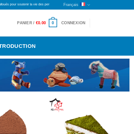
outenir la vie des personnes handicapées et des orphelins ici. La partie restante continuera d
Français
0
PANIER /
€
0.00
CONNEXION
NTRODUCTION