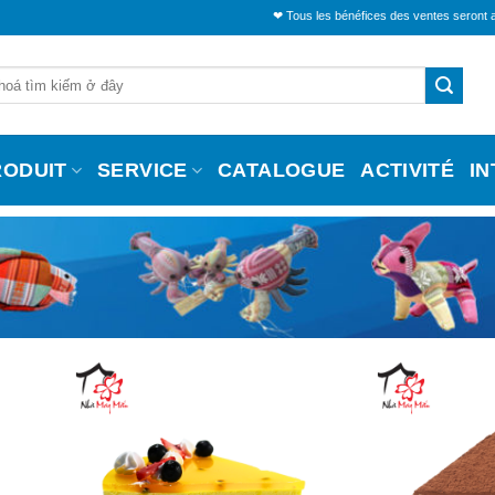
❤ Tous les bénéfices des ventes seront alloués pour s
RODUIT
SERVICE
CATALOGUE
ACTIVITÉ
I