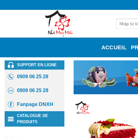
Skip
to
content
Recherche
pour :
ACCUEIL
P
SUPPORT EN LIGNE
0909 06 25 28
0909 06 25 28
Fanpage DNXH
CATALOGUE DE
PRODUITS