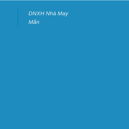
DNXH Nhà May
Mắn