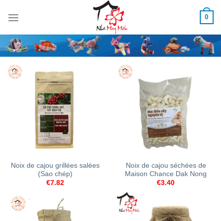
Skip
0
to
content
Noix de cajou grillées salées
Noix de cajou séchées de
(Sao chép)
Maison Chance Dak Nong
€
7.82
€
3.40