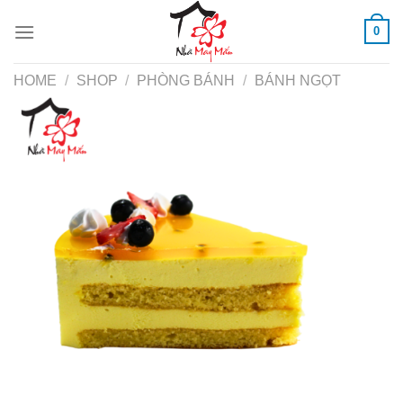
Skip
0
to
content
HOME
/
SHOP
/
PHÒNG BÁNH
/
BÁNH NGỌT