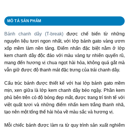
MÔ TẢ SẢN PHẨM
Bánh chanh dây (T-break)
được chế biến từ những
nguyên liệu tươi ngon nhất, với lớp bánh gato vàng ươm
xốp mềm làm nền tảng. Điểm nhấn đặc biệt nằm ở lớp
kem chanh dây độc đáo với màu vàng tự nhiên quyến rũ,
mang đến hương vị chua ngọt hài hòa, không quá gắt mà
vẫn giữ được độ thanh mát đặc trưng của trái chanh dây.
Cấu trúc bánh được thiết kế với hai lớp bánh gato mềm
mịn, xen giữa là lớp kem chanh dây béo ngậy. Phần kem
phủ bên trên có độ bóng đẹp mắt, được trang trí tinh tế với
việt quất tươi và những điểm nhấn kem trắng thanh nhã,
tạo nên một tổng thể hài hòa về màu sắc và hương vị.
Mỗi chiếc bánh được làm ra từ quy trình sản xuất nghiêm