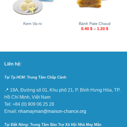
Kem Va-ni
Bánh Pate Chaud
0.40
$
–
1.20
$
Liên hệ:
Tại Tp.HCM:
Trung Tâm Chắp Cánh
📍 19A, Đường số 01, Khu phố 21, P. Bình Hưng Hòa, TP.
Hồ Chí Minh, Việt Nam
Tel: +84 (0) 909 06 25 28
Email:
nhamayman@maison-chance.org
Tại Ðắk Nông:
Trung Tâm Bảo Trợ Xã Hội Nhà May Mắn