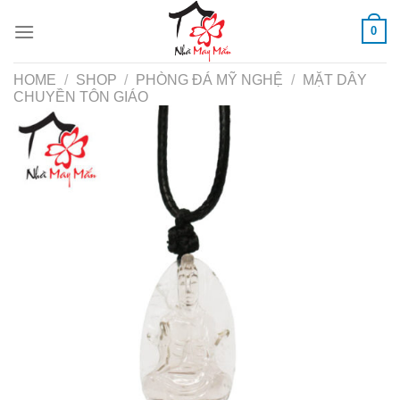
Skip
0
to
content
HOME
/
SHOP
/
PHÒNG ĐÁ MỸ NGHỆ
/
MẶT DÂY
CHUYỀN TÔN GIÁO