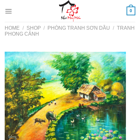
Skip
0
to
content
HOME
/
SHOP
/
PHÒNG TRANH SƠN DẦU
/
TRANH
PHONG CẢNH