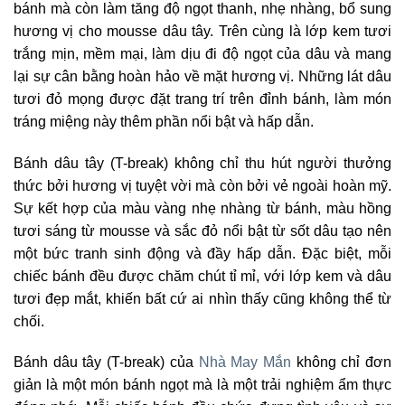
bánh mà còn làm tăng độ ngọt thanh, nhẹ nhàng, bổ sung
hương vị cho mousse dâu tây. Trên cùng là lớp kem tươi
trắng mịn, mềm mại, làm dịu đi độ ngọt của dâu và mang
lại sự cân bằng hoàn hảo về mặt hương vị. Những lát dâu
tươi đỏ mọng được đặt trang trí trên đỉnh bánh, làm món
tráng miệng này thêm phần nổi bật và hấp dẫn.
Bánh dâu tây (T-break) không chỉ thu hút người thưởng
thức bởi hương vị tuyệt vời mà còn bởi vẻ ngoài hoàn mỹ.
Sự kết hợp của màu vàng nhẹ nhàng từ bánh, màu hồng
tươi sáng từ mousse và sắc đỏ nổi bật từ sốt dâu tạo nên
một bức tranh sinh động và đầy hấp dẫn. Đặc biệt, mỗi
chiếc bánh đều được chăm chút tỉ mỉ, với lớp kem và dâu
tươi đẹp mắt, khiến bất cứ ai nhìn thấy cũng không thể từ
chối.
Bánh dâu tây (T-break) của
Nhà May Mắn
không chỉ đơn
giản là một món bánh ngọt mà là một trải nghiệm ẩm thực