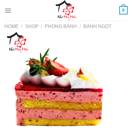
Skip
0
to
content
HOME
/
SHOP
/
PHÒNG BÁNH
/
BÁNH NGỌT