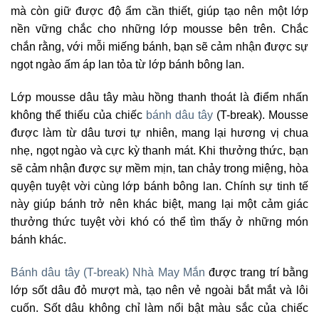
mà còn giữ được độ ẩm cần thiết, giúp tạo nên một lớp
nền vững chắc cho những lớp mousse bên trên. Chắc
chắn rằng, với mỗi miếng bánh, bạn sẽ cảm nhận được sự
ngọt ngào ấm áp lan tỏa từ lớp bánh bông lan.
Lớp mousse dâu tây màu hồng thanh thoát là điểm nhấn
không thể thiếu của chiếc
bánh dâu tây
(T-break). Mousse
được làm từ dâu tươi tự nhiên, mang lại hương vị chua
nhẹ, ngọt ngào và cực kỳ thanh mát. Khi thưởng thức, bạn
sẽ cảm nhận được sự mềm mịn, tan chảy trong miệng, hòa
quyện tuyệt vời cùng lớp bánh bông lan. Chính sự tinh tế
này giúp bánh trở nên khác biệt, mang lại một cảm giác
thưởng thức tuyệt vời khó có thể tìm thấy ở những món
bánh khác.
Bánh dâu tây (T-break) Nhà May Mắn
được trang trí bằng
lớp sốt dâu đỏ mượt mà, tạo nên vẻ ngoài bắt mắt và lôi
cuốn. Sốt dâu không chỉ làm nổi bật màu sắc của chiếc