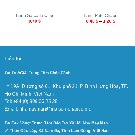
Bánh Sô-cô-la Chip
Bánh Pate Chaud
0.70
$
0.40
$
–
1.20
$
Liên hệ:
Tại Tp.HCM:
Trung Tâm Chắp Cánh
📍 19A, Đường số 01, Khu phố 21, P. Bình Hưng Hòa, TP.
Hồ Chí Minh, Việt Nam
Tel: +84 (0) 909 06 25 28
Email:
nhamayman@maison-chance.org
Tại Ðắk Nông:
Trung Tâm Bảo Trợ Xã Hội Nhà May Mắn
📍 Thôn Đức Lập, Xã Nam Đà, Tỉnh Lâm Đồng, Việt Nam