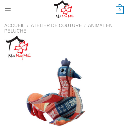
Skip
0
to
content
ACCUEIL
/
ATELIER DE COUTURE
/
ANIMAL EN
PELUCHE