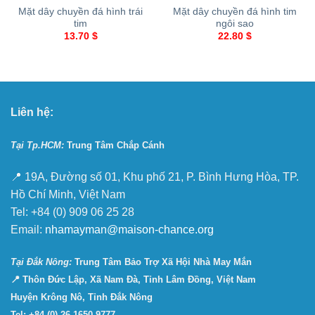
Mặt dây chuyền đá hình trái
Mặt dây chuyền đá hình tim
tim
ngôi sao
13.70
$
22.80
$
Liên hệ:
Tại Tp.HCM:
Trung Tâm Chắp Cánh
📍 19A, Đường số 01, Khu phố 21, P. Bình Hưng Hòa, TP.
Hồ Chí Minh, Việt Nam
Tel: +84 (0) 909 06 25 28
Email:
nhamayman@maison-chance.org
Tại Ðắk Nông:
Trung Tâm Bảo Trợ Xã Hội Nhà May Mắn
📍 Thôn Đức Lập, Xã Nam Đà, Tỉnh Lâm Đồng, Việt Nam
Huyện Krông Nô, Tỉnh Đắk Nông
Tel: +84 (0) 26 1650 9777