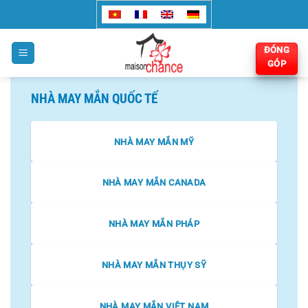
Bỏ
qua
nội
ĐÓNG
dung
GÓP
NHÀ MAY MẮN QUỐC TẾ
NHÀ MAY MẮN MỸ
NHÀ MAY MẮN CANADA
NHÀ MAY MẮN PHÁP
NHÀ MAY MẮN THỤY SỸ
NHÀ MAY MẮN VIỆT NAM