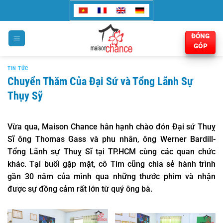
Bỏ
qua
nội
ĐÓNG
dung
GÓP
TIN TỨC
Chuyển Thăm Của Đại Sứ và Tổng Lãnh Sự
Thụy Sỹ
Vừa qua, Maison Chance hân hạnh chào đón Đại sứ Thuỵ
Sĩ ông Thomas Gass và phu nhân, ông Werner Bardill-
Tổng Lãnh sự Thuỵ Sĩ tại TP.HCM cùng các quan chức
khác. Tại buổi gặp mặt, cô Tim cũng chia sẻ hành trình
gần 30 năm của mình qua những thước phim và nhận
được sự đồng cảm rất lớn từ quý ông bà.