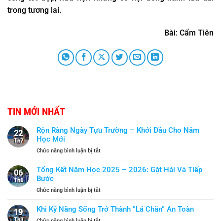
trong tương lai.
Bài: Cẩm Tiên
TIN MỚI NHẤT
Rộn Ràng Ngày Tựu Trường – Khởi Đầu Cho Năm
22
Học Mới
Th7
ở
Chức năng bình luận bị tắt
Rộn
Ràng
Tổng Kết Năm Học 2025 – 2026: Gặt Hái Và Tiếp
06
Ngày
Bước
Th6
Tựu
ở
Chức năng bình luận bị tắt
Trường
Tổng
–
Kết
Khi Kỹ Năng Sống Trở Thành “Lá Chắn” An Toàn
Khởi
19
Năm
Đầu
Th3
ở
Chức năng bình luận bị tắt