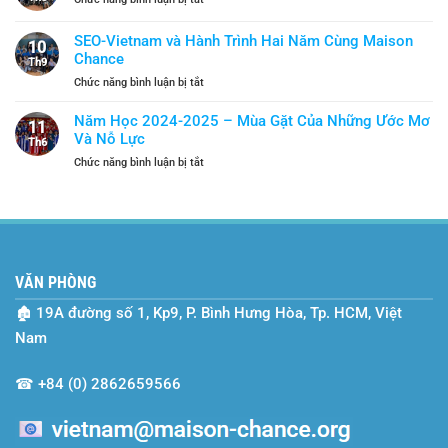
Học
Cho
Khi
2025
Năm
Kỹ
SEO-Vietnam và Hành Trình Hai Năm Cùng Maison
–
Học
10
Năng
2026:
Chance
Mới
Th9
Sống
Gặt
ở
Chức năng bình luận bị tắt
Trở
Hái
SEO-
Thành
Và
Vietnam
“Lá
Năm Học 2024-2025 – Mùa Gặt Của Những Ước Mơ
Tiếp
11
và
Chắn”
Và Nỗ Lực
Bước
Th6
Hành
An
ở
Chức năng bình luận bị tắt
Trình
Toàn
Năm
Hai
Học
Năm
2024-
Cùng
2025
Maison
–
Chance
Mùa
VĂN PHÒNG
Gặt
Của
🏚
19A đường số 1, Kp9, P. Bình Hưng Hòa, Tp. HCM, Việt
Những
Ước
Nam
Mơ
Và
☎
+84 (0) 2862659566
Nỗ
Lực