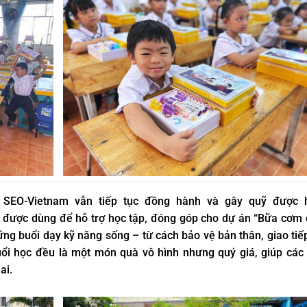
 SEO-Vietnam vẫn tiếp tục đồng hành và gây quỹ được 
c được dùng để hỗ trợ học tập, đóng góp cho dự án “Bữa cơm
g buổi dạy kỹ năng sống – từ cách bảo vệ bản thân, giao tiế
buổi học đều là một món quà vô hình nhưng quý giá, giúp cá
ai.