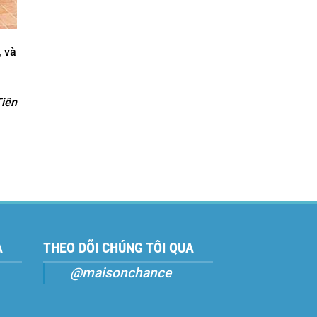
, và
Tiên
A
THEO DÕI CHÚNG TÔI QUA
@maisonchance