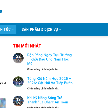
IN TỨC
SẢN PHẨM & DỊCH VỤ
TIN MỚI NHẤT
Rộn Ràng Ngày Tựu Trường
22
– Khởi Đầu Cho Năm Học
Th7
Mới
ở
Chức năng bình luận bị tắt
Rộn
Ràng
Tổng Kết Năm Học 2025 –
06
Ngày
yêu
2026: Gặt Hái Và Tiếp Bước
Th6
Tựu
ở
Chức năng bình luận bị tắt
Trường
Tổng
–
Kết
Khi Kỹ Năng Sống Trở
Khởi
19
Năm
Thành “Lá Chắn” An Toàn
Đầu
Th3
Học
Cho
ở
Chức năng bình luận bị tắt