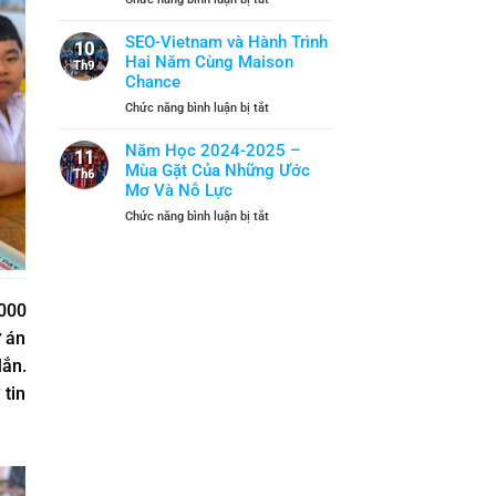
2025
Năm
Khi
–
Học
Kỹ
SEO-Vietnam và Hành Trình
2026:
10
Mới
Năng
Hai Năm Cùng Maison
Gặt
Th9
Sống
Chance
Hái
Trở
Và
ở
Chức năng bình luận bị tắt
Thành
Tiếp
SEO-
“Lá
Bước
Vietnam
Năm Học 2024-2025 –
Chắn”
11
và
Mùa Gặt Của Những Ước
An
Th6
Hành
Toàn
Mơ Và Nỗ Lực
Trình
ở
Chức năng bình luận bị tắt
Hai
Năm
Năm
Học
Cùng
2024-
Maison
2025
Chance
000
–
Mùa
ự án
Gặt
ắn.
Của
Những
 tin
Ước
Mơ
Và
Nỗ
Lực