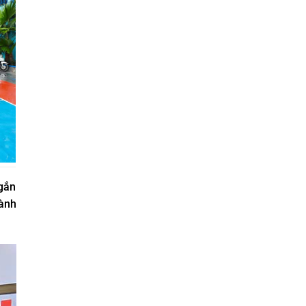
 gắn
hành