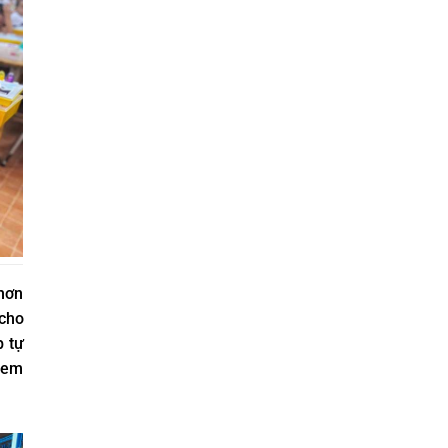
hơn
 cho
p tự
c em