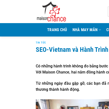
Bỏ
qua
nội
dung
TRANG CHỦ
NHÀ MAY MẮN
C
TIN TỨC
SEO-Vietnam và Hành Trìn
Có những hành trình không đo bằng bước c
Với Maison Chance, hai năm đồng hành củ
Từ những ngày đầu gặp gỡ, các bạn đã 
thương thành hành động.