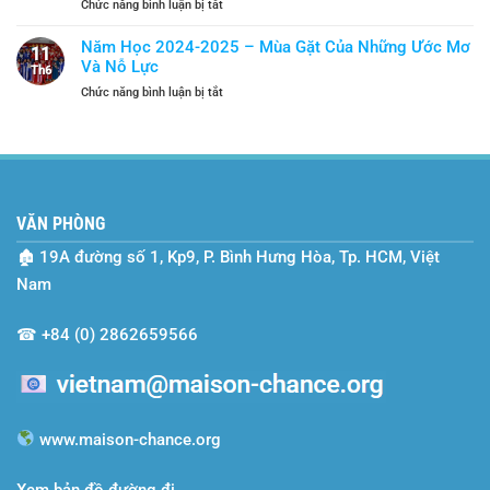
ở
Chức năng bình luận bị tắt
Trở
Hái
SEO-
Thành
Và
Vietnam
“Lá
Năm Học 2024-2025 – Mùa Gặt Của Những Ước Mơ
Tiếp
11
và
Chắn”
Và Nỗ Lực
Bước
Th6
Hành
An
ở
Chức năng bình luận bị tắt
Trình
Toàn
Năm
Hai
Học
Năm
2024-
Cùng
2025
Maison
–
Chance
Mùa
VĂN PHÒNG
Gặt
Của
🏚
19A đường số 1, Kp9, P. Bình Hưng Hòa, Tp. HCM, Việt
Những
Ước
Nam
Mơ
Và
☎
+84 (0) 2862659566
Nỗ
Lực
www.maison-chance.org
Xem bản đồ đường đi