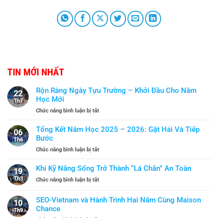
TIN MỚI NHẤT
Rộn Ràng Ngày Tựu Trường – Khởi Đầu Cho Năm
22
Học Mới
Th7
ở
Chức năng bình luận bị tắt
Rộn
Ràng
Tổng Kết Năm Học 2025 – 2026: Gặt Hái Và Tiếp
06
Ngày
Bước
Th6
Tựu
ở
Chức năng bình luận bị tắt
Trường
Tổng
–
Kết
Khi Kỹ Năng Sống Trở Thành “Lá Chắn” An Toàn
Khởi
19
Năm
Đầu
Th3
ở
Chức năng bình luận bị tắt
Học
Cho
Khi
2025
Năm
Kỹ
SEO-Vietnam và Hành Trình Hai Năm Cùng Maison
–
Học
10
Năng
2026:
Chance
Mới
Th9
Sống
Gặt