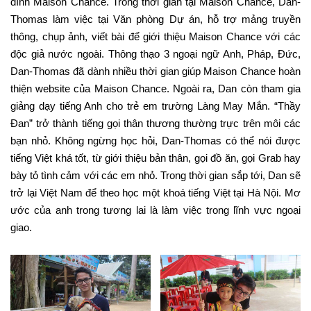
đình Maison Chance. Trong thời gian tại Maison Chance, Dan-
Thomas làm việc tại Văn phòng Dự án, hỗ trợ mảng truyền
thông, chụp ảnh, viết bài để giới thiệu Maison Chance với các
độc giả nước ngoài. Thông thạo 3 ngoại ngữ Anh, Pháp, Đức,
Dan-Thomas đã dành nhiều thời gian giúp Maison Chance hoàn
thiện website của Maison Chance. Ngoài ra, Dan còn tham gia
giảng dạy tiếng Anh cho trẻ em trường Làng May Mắn. “Thầy
Đan” trở thành tiếng gọi thân thương thường trực trên môi các
bạn nhỏ. Không ngừng học hỏi, Dan-Thomas có thể nói được
tiếng Việt khá tốt, từ giới thiệu bản thân, gọi đồ ăn, gọi Grab hay
bày tỏ tình cảm với các em nhỏ. Trong thời gian sắp tới, Dan sẽ
trở lại Việt Nam để theo học một khoá tiếng Việt tại Hà Nội. Mơ
ước của anh trong tương lai là làm việc trong lĩnh vực ngoại
giao.