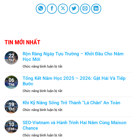
TIN MỚI NHẤT
Rộn Ràng Ngày Tựu Trường – Khởi Đầu Cho Năm
22
Học Mới
Th7
ở
Chức năng bình luận bị tắt
Rộn
Ràng
Tổng Kết Năm Học 2025 – 2026: Gặt Hái Và Tiếp
06
Ngày
Bước
Th6
Tựu
ở
Chức năng bình luận bị tắt
Trường
Tổng
–
Kết
Khi Kỹ Năng Sống Trở Thành “Lá Chắn” An Toàn
Khởi
19
Năm
Đầu
Th3
ở
Chức năng bình luận bị tắt
Học
Cho
Khi
2025
Năm
Kỹ
SEO-Vietnam và Hành Trình Hai Năm Cùng Maison
–
Học
10
Năng
2026:
Chance
Mới
Th9
Sống
Gặt
ở
Chức năng bình luận bị tắt
Trở