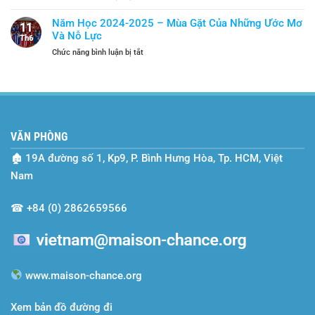
Hái
SEO-
Thành
Và
Vietnam
“Lá
Năm Học 2024-2025 – Mùa Gặt Của Những Ước Mơ
Tiếp
11
và
Chắn”
Và Nỗ Lực
Bước
Th6
Hành
An
ở
Chức năng bình luận bị tắt
Trình
Toàn
Năm
Hai
Học
Năm
2024-
Cùng
2025
Maison
–
Chance
Mùa
VĂN PHÒNG
Gặt
Của
🏚
19A đường số 1, Kp9, P. Bình Hưng Hòa, Tp. HCM, Việt
Những
Ước
Nam
Mơ
Và
☎
+84 (0) 2862659566
Nỗ
Lực
www.maison-chance.org
Xem bản đồ đường đi