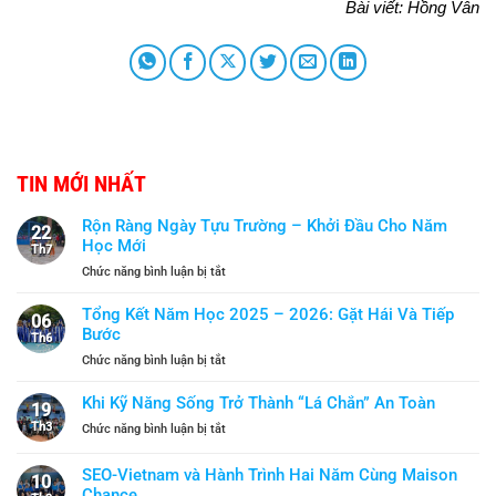
Bài viết: Hồng Vân
TIN MỚI NHẤT
Rộn Ràng Ngày Tựu Trường – Khởi Đầu Cho Năm
22
Học Mới
Th7
ở
Chức năng bình luận bị tắt
Rộn
Ràng
Tổng Kết Năm Học 2025 – 2026: Gặt Hái Và Tiếp
06
Ngày
Bước
Th6
Tựu
ở
Chức năng bình luận bị tắt
Trường
Tổng
–
Kết
Khi Kỹ Năng Sống Trở Thành “Lá Chắn” An Toàn
Khởi
19
Năm
Đầu
Th3
ở
Chức năng bình luận bị tắt
Học
Cho
Khi
2025
Năm
Kỹ
SEO-Vietnam và Hành Trình Hai Năm Cùng Maison
–
Học
10
Năng
2026:
Chance