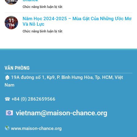
Mới
Th9
Sống
Gặt
ở
Chức năng bình luận bị tắt
Trở
Hái
SEO-
Thành
Và
Vietnam
“Lá
Năm Học 2024-2025 – Mùa Gặt Của Những Ước Mơ
Tiếp
11
và
Chắn”
Và Nỗ Lực
Bước
Th6
Hành
An
ở
Chức năng bình luận bị tắt
Trình
Toàn
Năm
Hai
Học
Năm
2024-
Cùng
2025
Maison
–
Chance
Mùa
VĂN PHÒNG
Gặt
Của
🏚
19A đường số 1, Kp9, P. Bình Hưng Hòa, Tp. HCM, Việt
Những
Ước
Nam
Mơ
Và
☎
+84 (0) 2862659566
Nỗ
Lực
www.maison-chance.org