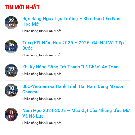
TIN MỚI NHẤT
Rộn Ràng Ngày Tựu Trường – Khởi Đầu Cho Năm
22
Học Mới
Th7
ở
Chức năng bình luận bị tắt
Rộn
Ràng
Tổng Kết Năm Học 2025 – 2026: Gặt Hái Và Tiếp
06
Ngày
Bước
Th6
Tựu
ở
Chức năng bình luận bị tắt
Trường
Tổng
–
Kết
Khi Kỹ Năng Sống Trở Thành “Lá Chắn” An Toàn
Khởi
19
Năm
Đầu
Th3
ở
Chức năng bình luận bị tắt
Học
Cho
Khi
2025
Năm
Kỹ
SEO-Vietnam và Hành Trình Hai Năm Cùng Maison
–
Học
10
Năng
2026:
Chance
Mới
Th9
Sống
Gặt
ở
Chức năng bình luận bị tắt
Trở
Hái
SEO-
Thành
Và
Vietnam
“Lá
Năm Học 2024-2025 – Mùa Gặt Của Những Ước Mơ
Tiếp
11
và
Chắn”
Và Nỗ Lực
Bước
Th6
Hành
An
ở
Chức năng bình luận bị tắt
Trình
Toàn
Năm
Hai
Học
Năm