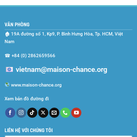
2024-
Cùng
2025
Maison
–
Chance
Mùa
VĂN PHÒNG
Gặt
Của
🏚
19A đường số 1, Kp9, P. Bình Hưng Hòa, Tp. HCM, Việt
Những
Ước
Nam
Mơ
Và
☎
+84 (0) 2862659566
Nỗ
Lực
www.maison-chance.org
Xem bản đồ đường đi
LIÊN HỆ VỚI CHÚNG TÔI