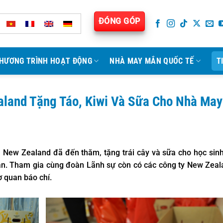
ĐÓNG GÓP
HƯƠNG TRÌNH HOẠT ĐỘNG
NHÀ MAY MẮN QUỐC TẾ
T
land Tặng Táo, Kiwi Và Sữa Cho Nhà May
 New Zealand đã đến thăm, tặng trái cây và sữa cho học sin
ắn. Tham gia cùng đoàn Lãnh sự còn có các công ty New Zea
ơ quan báo chí.