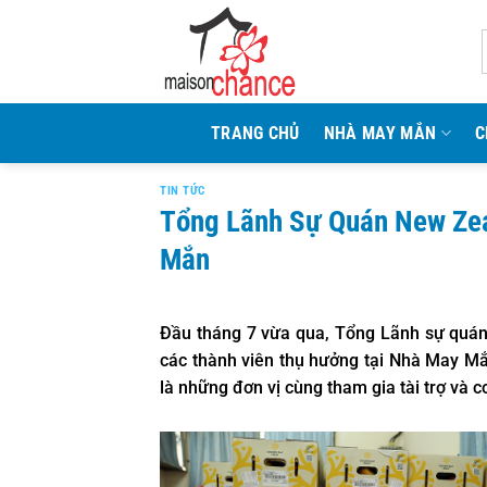
Bỏ
qua
nội
dung
TRANG CHỦ
NHÀ MAY MẮN
C
TIN TỨC
Tổng Lãnh Sự Quán New Zea
Mắn
Đầu tháng 7 vừa qua, Tổng Lãnh sự quán
các thành viên thụ hưởng tại Nhà May M
là những đơn vị cùng tham gia tài trợ và c