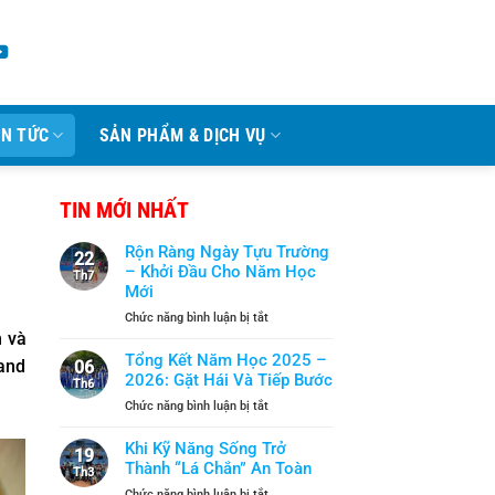
IN TỨC
SẢN PHẨM & DỊCH VỤ
TIN MỚI NHẤT
Rộn Ràng Ngày Tựu Trường
22
– Khởi Đầu Cho Năm Học
Th7
Mới
ở
Chức năng bình luận bị tắt
Rộn
h và
Ràng
Tổng Kết Năm Học 2025 –
land
06
Ngày
2026: Gặt Hái Và Tiếp Bước
Th6
Tựu
ở
Chức năng bình luận bị tắt
Trường
Tổng
–
Kết
Khi Kỹ Năng Sống Trở
Khởi
19
Năm
Thành “Lá Chắn” An Toàn
Đầu
Th3
Học
Cho
ở
Chức năng bình luận bị tắt