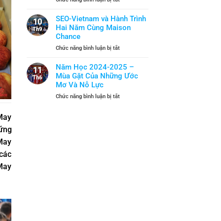
2025
Năm
Khi
–
Học
Kỹ
SEO-Vietnam và Hành Trình
2026:
10
Mới
Năng
Hai Năm Cùng Maison
Gặt
Th9
Sống
Chance
Hái
Trở
Và
ở
Chức năng bình luận bị tắt
Thành
Tiếp
SEO-
“Lá
Bước
Vietnam
Năm Học 2024-2025 –
Chắn”
11
và
Mùa Gặt Của Những Ước
An
Th6
Hành
Toàn
Mơ Và Nỗ Lực
Trình
ở
Chức năng bình luận bị tắt
Hai
Năm
Năm
Học
Cùng
May
2024-
Maison
ững
2025
Chance
–
May
Mùa
các
Gặt
Của
 May
Những
Ước
Mơ
Và
Nỗ
Lực