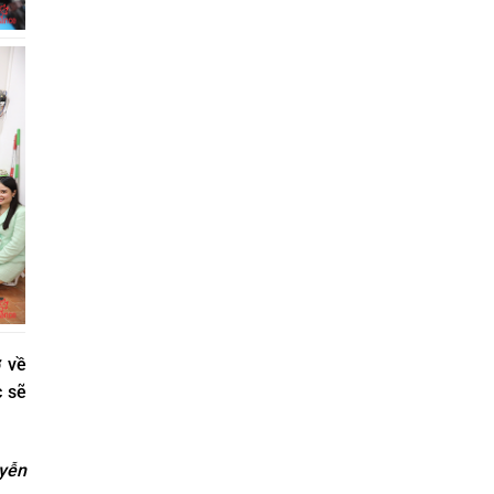
ợ về
c sẽ
uyễn