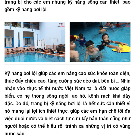
trang bị cho các em những kỹ năng sống cần thiết, bao
gồm kỹ năng bơi lội.
Kỹ năng bơi lội giúp các em nâng cao sức khỏe toàn diện,
thúc đẩy chiều cao, tăng cường sức dẻo dai, bền bỉ ….Nhìn
nhận vào thực tế thì nước Việt Nam ta là đất nước giáp
biển, có hệ thống sông ngòi, ao hồ, kênh rạch khá dày
đặc. Do đó, trang bị kỹ năng bơi lội là hết sức cần thiết vì
nó mang lại lợi ích thiết thực, giúp các em hạn chế tối đa
việc đuối nước và biết cách tự cứu lấy bản thân cũng như
người hoặc có thể hiểu rõ, tránh xa những vị trí có vùng
nước sâu.