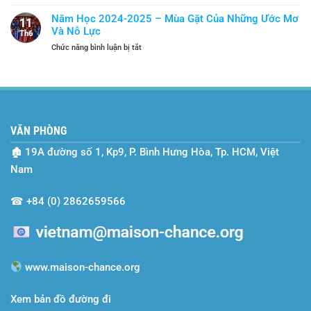
SEO-
Thành
Và
Vietnam
“Lá
Năm Học 2024-2025 – Mùa Gặt Của Những Ước Mơ
Tiếp
11
và
Chắn”
Và Nỗ Lực
Bước
Th6
Hành
An
ở
Chức năng bình luận bị tắt
Trình
Toàn
Năm
Hai
Học
Năm
2024-
Cùng
2025
Maison
–
Chance
Mùa
VĂN PHÒNG
Gặt
Của
🏚
19A đường số 1, Kp9, P. Bình Hưng Hòa, Tp. HCM, Việt
Những
Ước
Nam
Mơ
Và
☎
+84 (0) 2862659566
Nỗ
Lực
www.maison-chance.org
Xem bản đồ đường đi