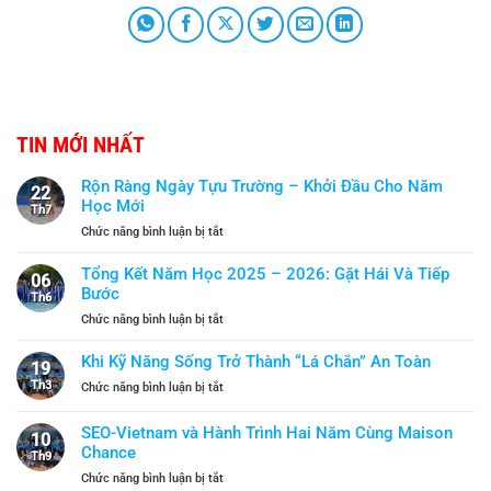
TIN MỚI NHẤT
Rộn Ràng Ngày Tựu Trường – Khởi Đầu Cho Năm
22
Học Mới
Th7
ở
Chức năng bình luận bị tắt
Rộn
Ràng
Tổng Kết Năm Học 2025 – 2026: Gặt Hái Và Tiếp
06
Ngày
Bước
Th6
Tựu
ở
Chức năng bình luận bị tắt
Trường
Tổng
–
Kết
Khi Kỹ Năng Sống Trở Thành “Lá Chắn” An Toàn
Khởi
19
Năm
Đầu
Th3
ở
Chức năng bình luận bị tắt
Học
Cho
Khi
2025
Năm
Kỹ
SEO-Vietnam và Hành Trình Hai Năm Cùng Maison
–
Học
10
Năng
2026:
Chance
Mới
Th9
Sống
Gặt
ở
Chức năng bình luận bị tắt
Trở
Hái