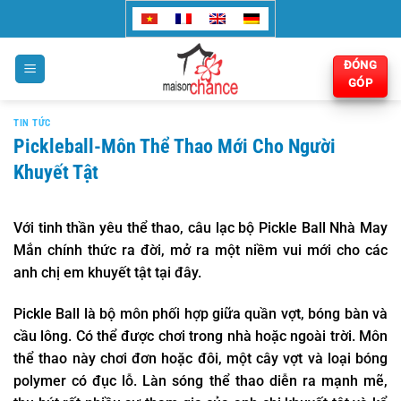
Bỏ
qua
nội
ĐÓNG
dung
GÓP
TIN TỨC
Pickleball-Môn Thể Thao Mới Cho Người
Khuyết Tật
Với tinh thần yêu thể thao, câu lạc bộ Pickle Ball Nhà May
Mắn chính thức ra đời, mở ra một niềm vui mới cho các
anh chị em khuyết tật tại đây.
Pickle Ball là bộ môn phối hợp giữa quần vợt, bóng bàn và
cầu lông. Có thể được chơi trong nhà hoặc ngoài trời. Môn
thể thao này chơi đơn hoặc đôi, một cây vợt và loại bóng
polymer có đục lỗ. Làn sóng thể thao diễn ra mạnh mẽ,