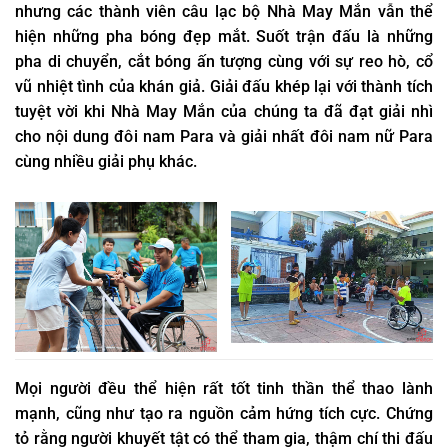
nhưng các thành viên câu lạc bộ Nhà May Mắn vẫn thể
hiện những pha bóng đẹp mắt. Suốt trận đấu là những
pha di chuyển, cắt bóng ấn tượng cùng với sự reo hò, cổ
vũ nhiệt tình của khán giả. Giải đấu khép lại với thành tích
tuyệt vời khi Nhà May Mắn của chúng ta đã đạt giải nhì
cho nội dung đôi nam Para và giải nhất đôi nam nữ Para
cùng nhiều giải phụ khác.
Mọi người đều thể hiện rất tốt tinh thần thể thao lành
mạnh, cũng như tạo ra nguồn cảm hứng tích cực. Chứng
tỏ rằng người khuyết tật có thể tham gia, thậm chí thi đấu