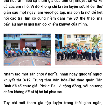
thu hút rất nhiều sự tham gia của anh chị khuyết tật và kể
cả các em nhỏ. Vì đó không chỉ là rèn luyện sức khỏe, thư
giãn sau một ngày làm việc-học tập, mà còn là nơi để kết
nối các trái tim có cùng niềm đam mê với thể thao, mà
bấy lâu nay bị giới hạn do khiếm khuyết của mình.
Nhằm tạo một sân chơi ý nghĩa, nhân ngày quốc tế người
khuyết tật 3/12. Trung tâm Văn hóa-Thể thao quận Tân
Bình đã tổ chức giải Pickle Ball vì cộng đồng, với phương
châm không để ai bị bỏ lại phía sau.
Tuy chỉ mới tham gia tập luyện trong thời gian ngắn,