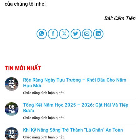
của chúng tôi nhé!
Bài: Cẩm Tiên
TIN MỚI NHẤT
Rộn Ràng Ngày Tựu Trường – Khởi Đầu Cho Năm
22
Học Mới
Th7
ở
Chức năng bình luận bị tắt
Rộn
Ràng
Tổng Kết Năm Học 2025 – 2026: Gặt Hái Và Tiếp
06
Ngày
Bước
Th6
Tựu
ở
Chức năng bình luận bị tắt
Trường
Tổng
–
Kết
Khi Kỹ Năng Sống Trở Thành “Lá Chắn” An Toàn
Khởi
19
Năm
Đầu
Th3
ở
Chức năng bình luận bị tắt
Học