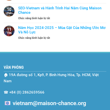
Cho
Khi
2025
Năm
Kỹ
SEO-Vietnam và Hành Trình Hai Năm Cùng Maison
–
Học
10
Năng
2026:
Chance
Mới
Th9
Sống
Gặt
ở
Chức năng bình luận bị tắt
Trở
Hái
SEO-
Thành
Và
Vietnam
“Lá
Năm Học 2024-2025 – Mùa Gặt Của Những Ước Mơ
Tiếp
11
và
Chắn”
Và Nỗ Lực
Bước
Th6
Hành
An
ở
Chức năng bình luận bị tắt
Trình
Toàn
Năm
Hai
Học
Năm
2024-
Cùng
2025
Maison
–
Chance
Mùa
VĂN PHÒNG
Gặt
Của
🏚
19A đường số 1, Kp9, P. Bình Hưng Hòa, Tp. HCM, Việt
Những
Ước
Nam
Mơ
Và
☎
+84 (0) 2862659566
Nỗ
Lực