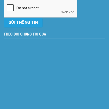
THEO DÕI CHÚNG TÔI QUA