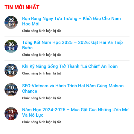
TIN MỚI NHẤT
Rộn Ràng Ngày Tựu Trường – Khởi Đầu Cho Năm
22
Học Mới
Th7
ở
Chức năng bình luận bị tắt
Rộn
Ràng
Tổng Kết Năm Học 2025 – 2026: Gặt Hái Và Tiếp
06
Ngày
Bước
Th6
Tựu
ở
Chức năng bình luận bị tắt
Trường
Tổng
–
Kết
Khi Kỹ Năng Sống Trở Thành “Lá Chắn” An Toàn
Khởi
19
Năm
Đầu
Th3
ở
Chức năng bình luận bị tắt
Học
Cho
Khi
2025
Năm
Kỹ
SEO-Vietnam và Hành Trình Hai Năm Cùng Maison
–
Học
10
Năng
2026:
Chance
Mới
Th9
Sống
Gặt
ở
Chức năng bình luận bị tắt
Trở
Hái
SEO-
Thành
Và
Vietnam
“Lá
Năm Học 2024-2025 – Mùa Gặt Của Những Ước Mơ
Tiếp
11
và
Chắn”
Và Nỗ Lực
Bước
Th6
Hành
An
ở
Chức năng bình luận bị tắt
Trình
Toàn
Năm
Hai
Học
Năm