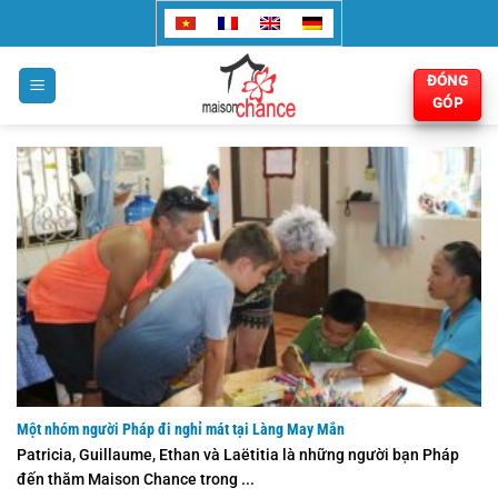
Bỏ
qua
nội
ĐÓNG
dung
GÓP
Một nhóm người Pháp đi nghỉ mát tại Làng May Mắn
Patricia, Guillaume, Ethan và Laëtitia là những người bạn Pháp
đến thăm Maison Chance trong ...