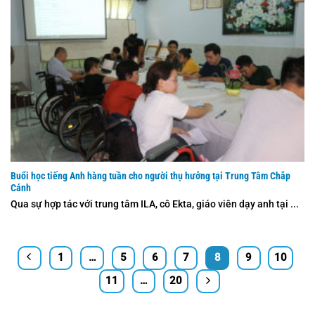
Buổi học tiếng Anh hàng tuần cho người thụ hưởng tại Trung Tâm Chắp
Cánh
Qua sự hợp tác với trung tâm ILA, cô Ekta, giáo viên dạy anh tại ...
1
…
5
6
7
8
9
10
11
…
20