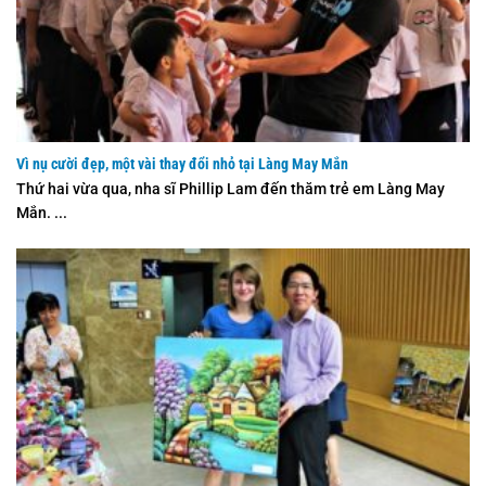
Vì nụ cười đẹp, một vài thay đổi nhỏ tại Làng May Mắn
Thứ hai vừa qua, nha sĩ Phillip Lam đến thăm trẻ em Làng May
Mắn. ...