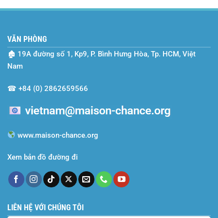
2024-
Cùng
2025
Maison
–
Chance
Mùa
VĂN PHÒNG
Gặt
Của
🏚
19A đường số 1, Kp9, P. Bình Hưng Hòa, Tp. HCM, Việt
Những
Ước
Nam
Mơ
Và
☎
+84 (0) 2862659566
Nỗ
Lực
www.maison-chance.org
Xem bản đồ đường đi
LIÊN HỆ VỚI CHÚNG TÔI